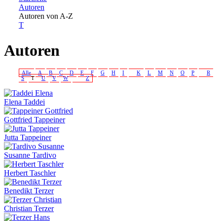
Autoren
Sie sind hier
Autoren von A-Z
T
Autoren
Alle
A
B
C
D
E
F
G
H
I
K
L
M
N
O
P
R
S
T
U
V
W
Z
Elena Taddei
Gottfried Tappeiner
Jutta Tappeiner
Susanne Tardivo
Herbert Taschler
Benedikt Terzer
Christian Terzer