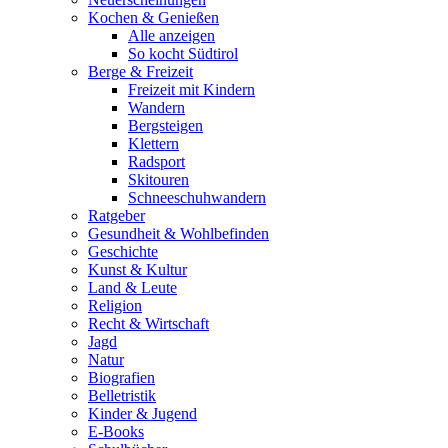
Kochen & Genießen
Alle anzeigen
So kocht Südtirol
Berge & Freizeit
Freizeit mit Kindern
Wandern
Bergsteigen
Klettern
Radsport
Skitouren
Schneeschuhwandern
Ratgeber
Gesundheit & Wohlbefinden
Geschichte
Kunst & Kultur
Land & Leute
Religion
Recht & Wirtschaft
Jagd
Natur
Biografien
Belletristik
Kinder & Jugend
E-Books