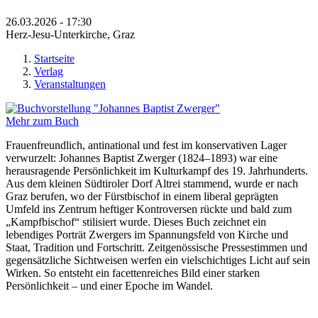
26.03.2026 - 17:30
Herz-Jesu-Unterkirche, Graz
Startseite
Verlag
Sie sind hier
Veranstaltungen
Mehr zum Buch
Frauenfreundlich, antinational und fest im konservativen Lager
verwurzelt: Johannes Baptist Zwerger (1824–1893) war eine
herausragende Persönlichkeit im Kulturkampf des 19. Jahrhunderts.
Aus dem kleinen Südtiroler Dorf Altrei stammend, wurde er nach
Graz berufen, wo der Fürstbischof in einem liberal geprägten
Umfeld ins Zentrum heftiger Kontroversen rückte und bald zum
„Kampfbischof“ stilisiert wurde. Dieses Buch zeichnet ein
lebendiges Porträt Zwergers im Spannungsfeld von Kirche und
Staat, Tradition und Fortschritt. Zeitgenössische Pressestimmen und
gegensätzliche Sichtweisen werfen ein vielschichtiges Licht auf sein
Wirken. So entsteht ein facettenreiches Bild einer starken
Persönlichkeit – und einer Epoche im Wandel.