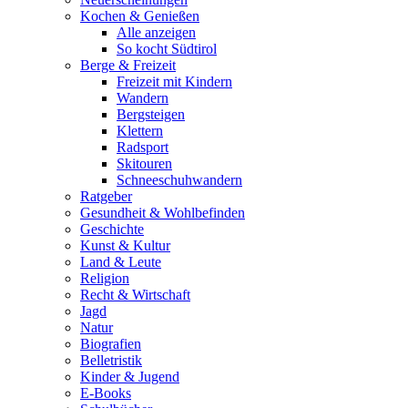
Kochen & Genießen
Alle anzeigen
So kocht Südtirol
Berge & Freizeit
Freizeit mit Kindern
Wandern
Bergsteigen
Klettern
Radsport
Skitouren
Schneeschuhwandern
Ratgeber
Gesundheit & Wohlbefinden
Geschichte
Kunst & Kultur
Land & Leute
Religion
Recht & Wirtschaft
Jagd
Natur
Biografien
Belletristik
Kinder & Jugend
E-Books