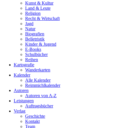
Kunst & Kultur
Land & Leute
Religion
Recht & Wirtschaft
Jagd
Natur
Biografien
Belletristik
Kinder & Jugend
E-Books
Schulbücher
Reihen
Kartografie
Wanderkarten
Kalender
Alle Kalender
Reimmichlkalender
Autoren
Autoren von A-Z
Leistungen
Auftragsbücher
Verlag
Geschichte
Kontakt
Team