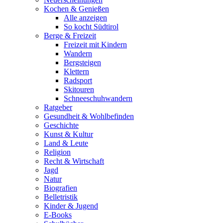
Kochen & Genießen
Alle anzeigen
So kocht Südtirol
Berge & Freizeit
Freizeit mit Kindern
Wandern
Bergsteigen
Klettern
Radsport
Skitouren
Schneeschuhwandern
Ratgeber
Gesundheit & Wohlbefinden
Geschichte
Kunst & Kultur
Land & Leute
Religion
Recht & Wirtschaft
Jagd
Natur
Biografien
Belletristik
Kinder & Jugend
E-Books