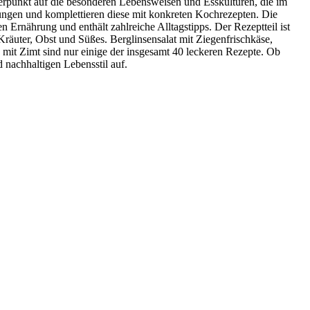
erpunkt auf die besonderen Lebensweisen und Esskulturen, die im
ungen und komplettieren diese mit konkreten Kochrezepten. Die
Ernährung und enthält zahlreiche Alltagstipps. Der Rezeptteil ist
 Kräuter, Obst und Süßes. Berglinsensalat mit Ziegenfrischkäse,
mit Zimt sind nur einige der insgesamt 40 leckeren Rezepte. Ob
 nachhaltigen Lebensstil auf.