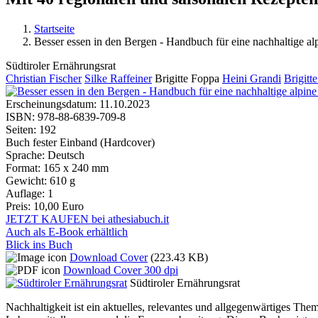
Startseite
Besser essen in den Bergen - Handbuch für eine nachhaltige a
Sie sind hier
Südtiroler Ernährungsrat
Christian Fischer
Silke Raffeiner
Brigitte Foppa
Heini Grandi
Brigitt
Erscheinungsdatum:
11.10.2023
ISBN:
978-88-6839-709-8
Seiten:
192
Buch fester Einband (Hardcover)
Sprache:
Deutsch
Format:
165 x 240 mm
Gewicht:
610 g
Auflage:
1
Preis:
10,00 Euro
JETZT KAUFEN bei athesiabuch.it
Auch als E-Book erhältlich
Blick ins Buch
Download Cover
(223.43 KB)
Download Cover 300 dpi
Südtiroler Ernährungsrat
Nachhaltigkeit ist ein aktuelles, relevantes und allgegenwärtiges Th