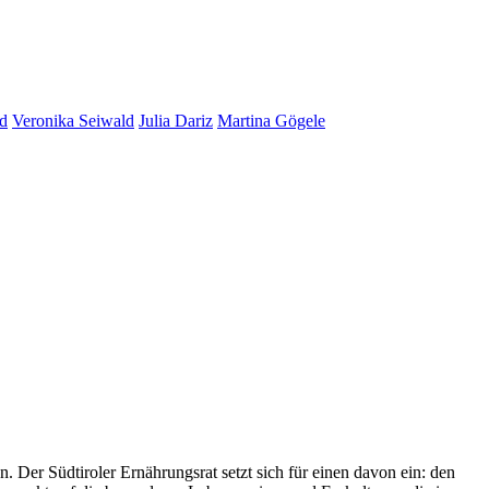
id
Veronika Seiwald
Julia Dariz
Martina Gögele
. Der Südtiroler Ernährungsrat setzt sich für einen davon ein: den