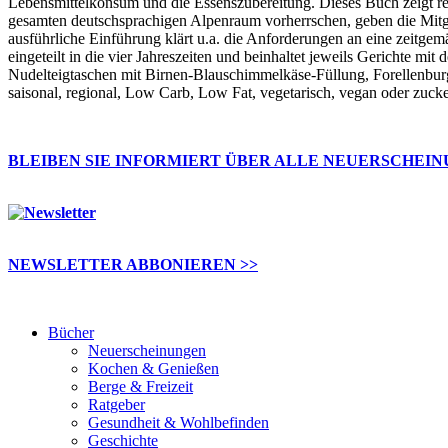
Lebensmittelkonsum und die Essenszubereitung. Dieses Buch zeigt re
gesamten deutschsprachigen Alpenraum vorherrschen, geben die Mitgl
ausführliche Einführung klärt u.a. die Anforderungen an eine zeitgem
eingeteilt in die vier Jahreszeiten und beinhaltet jeweils Gerichte mi
Nudelteigtaschen mit Birnen-Blauschimmelkäse-Füllung, Forellenburge
saisonal, regional, Low Carb, Low Fat, vegetarisch, vegan oder zuck
BLEIBEN SIE INFORMIERT ÜBER ALLE NEUERSCHEI
NEWSLETTER ABBONIEREN >>
Bücher
Neuerscheinungen
Kochen & Genießen
Berge & Freizeit
Ratgeber
Gesundheit & Wohlbefinden
Geschichte