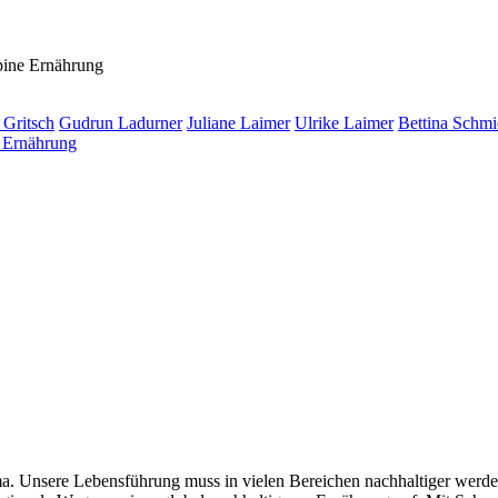
lpine Ernährung
e Gritsch
Gudrun Ladurner
Juliane Laimer
Ulrike Laimer
Bettina Schm
ema. Unsere Lebensführung muss in vielen Bereichen nachhaltiger werden