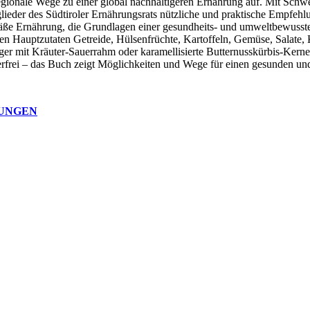
gionale Wege zu einer global nachhaltigeren Ernährung auf. Mit Schw
ieder des Südtiroler Ernährungsrats nützliche und praktische Empfehl
äße Ernährung, die Grundlagen einer gesundheits- und umweltbewussten 
t den Hauptzutaten Getreide, Hülsenfrüchte, Kartoffeln, Gemüse, Salate,
r mit Kräuter-Sauerrahm oder karamellisierte Butternusskürbis-Kerne 
erfrei – das Buch zeigt Möglichkeiten und Wege für einen gesunden und
NUNGEN