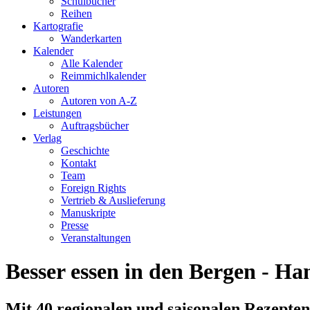
Schulbücher
Reihen
Kartografie
Wanderkarten
Kalender
Alle Kalender
Reimmichlkalender
Autoren
Autoren von A-Z
Leistungen
Auftragsbücher
Verlag
Geschichte
Kontakt
Team
Foreign Rights
Vertrieb & Auslieferung
Manuskripte
Presse
Veranstaltungen
Besser essen in den Bergen - H
Mit 40 regionalen und saisonalen Rezepten