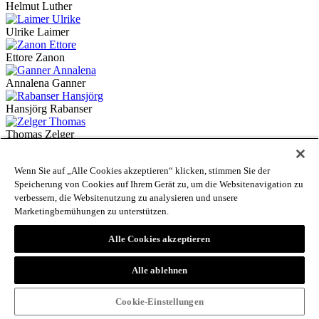
Helmut Luther
Ulrike Laimer
Ettore Zanon
Annalena Ganner
Hansjörg Rabanser
Thomas Zelger
Hans Karl Peterlini
Wenn Sie auf „Alle Cookies akzeptieren“ klicken, stimmen Sie der
Speicherung von Cookies auf Ihrem Gerät zu, um die Websitenavigation zu
Andreas Kofler
verbessern, die Websitenutzung zu analysieren und unsere
Alice Riegler
Marketingbemühungen zu unterstützen.
Joachim Moroder
Alle Cookies akzeptieren
Silvia Gasser
Alle ablehnen
Anita Maria Zonta
Cookie-Einstellungen
Ariane Prantl