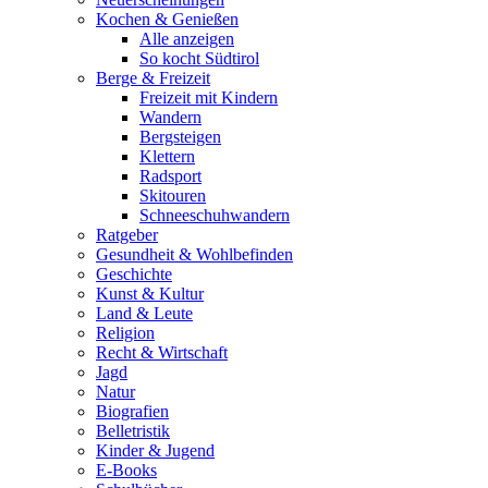
Kochen & Genießen
Alle anzeigen
So kocht Südtirol
Berge & Freizeit
Freizeit mit Kindern
Wandern
Bergsteigen
Klettern
Radsport
Skitouren
Schneeschuhwandern
Ratgeber
Gesundheit & Wohlbefinden
Geschichte
Kunst & Kultur
Land & Leute
Religion
Recht & Wirtschaft
Jagd
Natur
Biografien
Belletristik
Kinder & Jugend
E-Books