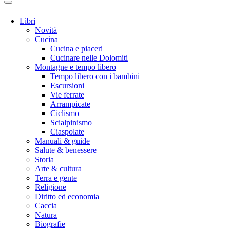
Libri
Novità
Cucina
Cucina e piaceri
Cucinare nelle Dolomiti
Montagne e tempo libero
Tempo libero con i bambini
Escursioni
Vie ferrate
Arrampicate
Ciclismo
Scialpinismo
Ciaspolate
Manuali & guide
Salute & benessere
Storia
Arte & cultura
Terra e gente
Religione
Diritto ed economia
Caccia
Natura
Biografie