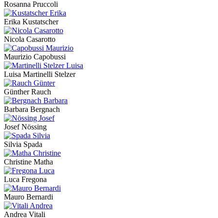
Rosanna Pruccoli
Erika Kustatscher
Nicola Casarotto
Maurizio Capobussi
Luisa Martinelli Stelzer
Günther Rauch
Barbara Bergnach
Josef Nössing
Silvia Spada
Christine Matha
Luca Fregona
Mauro Bernardi
Andrea Vitali