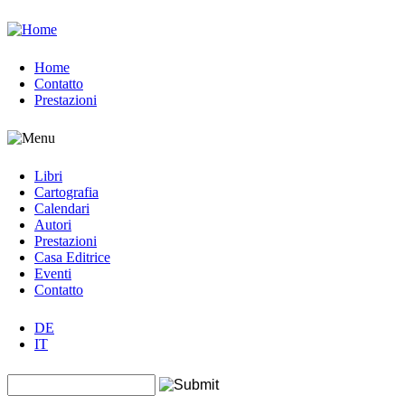
Jump to navigation
Home
Contatto
Prestazioni
Libri
Cartografia
Calendari
Autori
Prestazioni
Casa Editrice
Eventi
Contatto
DE
IT
Search this site
Form di ricerca