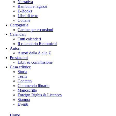
Narrativa
Bambini e ragazzi
E-Books
Libri di testo
Collane
Cartografia
Cartine per escursioni
Calendari
Tutti calendari
Il calendario Reimmichl
Autori
Autori dalla A alla Z
Prestazioni
Libri su commissione
Casa editrice
Storia
Team
Contatto
Commercio librario
Manoscritto
Foreign Rights & Licences
Stampa
Eventi
Home