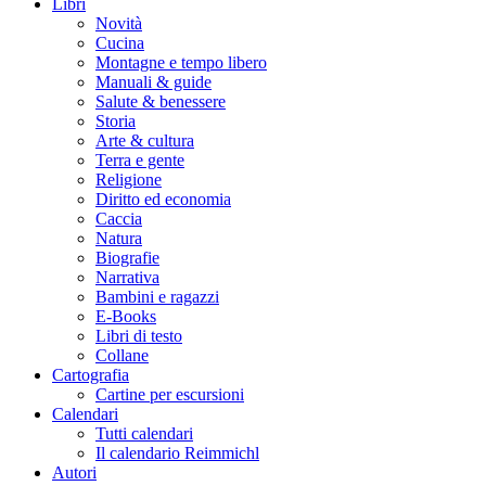
Libri
Novità
Cucina
Montagne e tempo libero
Manuali & guide
Salute & benessere
Storia
Arte & cultura
Terra e gente
Religione
Diritto ed economia
Caccia
Natura
Biografie
Narrativa
Bambini e ragazzi
E-Books
Libri di testo
Collane
Cartografia
Cartine per escursioni
Calendari
Tutti calendari
Il calendario Reimmichl
Autori