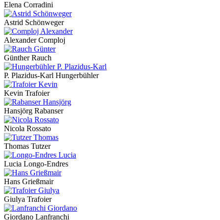
Elena Corradini
Astrid Schönweger
Alexander Comploj
Günther Rauch
P. Plazidus-Karl Hungerbühler
Kevin Trafoier
Hansjörg Rabanser
Nicola Rossato
Thomas Tutzer
Lucia Longo-Endres
Hans Grießmair
Giulya Trafoier
Giordano Lanfranchi