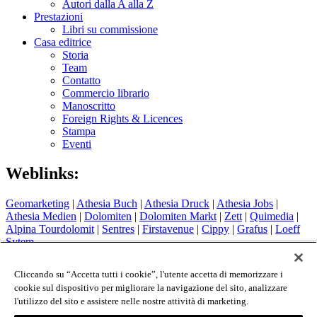
Autori dalla A alla Z
Prestazioni
Libri su commissione
Casa editrice
Storia
Team
Contatto
Commercio librario
Manoscritto
Foreign Rights & Licences
Stampa
Eventi
Weblinks:
Geomarketing
|
Athesia Buch
|
Athesia Druck
|
Athesia Jobs
|
Athesia Medien
|
Dolomiten
|
Dolomiten Markt
|
Zett
|
Quimedia
|
Alpina Tourdolomit
|
Sentres
|
Firstavenue
|
Cippy
|
Grafus
|
Loeff
Sytem
Hotel Therme Meran
|
Glacier Hotel Grawand
|
Alpin Arena
Schnals
|
Sport Media Südtirol
Cliccando su “Accetta tutti i cookie”, l'utente accetta di memorizzare i
cookie sul dispositivo per migliorare la navigazione del sito, analizzare
Colophon
l'utilizzo del sito e assistere nelle nostre attività di marketing.
Privacy Policy
Cookie Policy