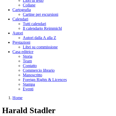
Libri di testo
Collane
Cartografia
Cartine per escursioni
Calendari
Tutti calendari
Il calendario Reimmichl
Autori
Autori dalla A alla Z
Prestazioni
Libri su commissione
Casa editrice
Storia
Team
Contatto
Commercio librario
Manoscritto
Foreign Rights & Licences
Stampa
Eventi
Home
Tu sei qui
Harald Stadler