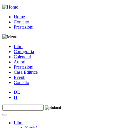
Jump to navigation
Home
Contatto
Prestazioni
Libri
Cartografia
Calendari
Autori
Prestazioni
Casa Editrice
Eventi
Contatto
DE
IT
Search this site
Form di ricerca
Libri
Novità