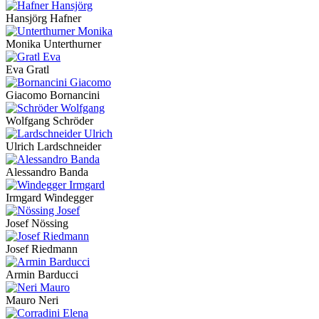
Hansjörg Hafner
Monika Unterthurner
Eva Gratl
Giacomo Bornancini
Wolfgang Schröder
Ulrich Lardschneider
Alessandro Banda
Irmgard Windegger
Josef Nössing
Josef Riedmann
Armin Barducci
Mauro Neri