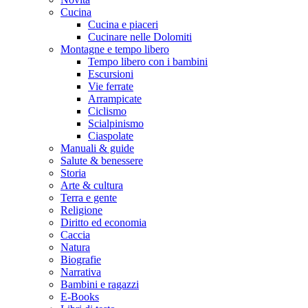
Cucina
Cucina e piaceri
Cucinare nelle Dolomiti
Montagne e tempo libero
Tempo libero con i bambini
Escursioni
Vie ferrate
Arrampicate
Ciclismo
Scialpinismo
Ciaspolate
Manuali & guide
Salute & benessere
Storia
Arte & cultura
Terra e gente
Religione
Diritto ed economia
Caccia
Natura
Biografie
Narrativa
Bambini e ragazzi
E-Books