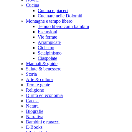
Cucina
Cucina e piaceri
Cucinare nelle Dolomiti
Montagne e tempo libero
Tempo libero con i bambini
Escursioni
Vie ferrate
Arrampicate
Ciclismo
Scialpinismo
Ciaspolate
Manuali & guide
Salute & benessere
Storia
Arte & cultura
Terra e gente
Religione
Diritto ed economia
Caccia
Natura
Biografie
Narrativa
Bambini e ragazzi
E-Books