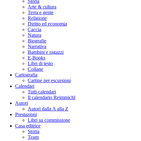
Storia
Arte & cultura
Terra e gente
Religione
Diritto ed economia
Caccia
Natura
Biografie
Narrativa
Bambini e ragazzi
E-Books
Libri di testo
Collane
Cartografia
Cartine per escursioni
Calendari
Tutti calendari
Il calendario Reimmichl
Autori
Autori dalla A alla Z
Prestazioni
Libri su commissione
Casa editrice
Storia
Team