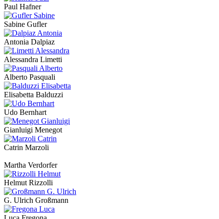
Paul Hafner
Sabine Gufler
Antonia Dalpiaz
Alessandra Limetti
Alberto Pasquali
Elisabetta Balduzzi
Udo Bernhart
Gianluigi Menegot
Catrin Marzoli
Martha Verdorfer
Helmut Rizzolli
G. Ulrich Großmann
Luca Fregona