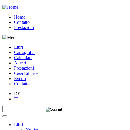
Jump to navigation
Home
Contatto
Prestazioni
Libri
Cartografia
Calendari
Autori
Prestazioni
Casa Editrice
Eventi
Contatto
DE
IT
Search this site
Form di ricerca
Libri
Novità