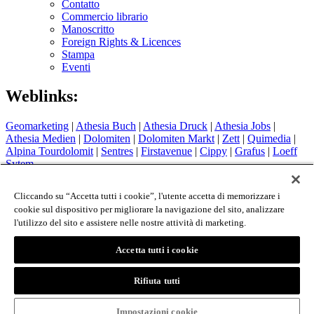
Contatto
Commercio librario
Manoscritto
Foreign Rights & Licences
Stampa
Eventi
Weblinks:
Geomarketing
|
Athesia Buch
|
Athesia Druck
|
Athesia Jobs
|
Athesia Medien
|
Dolomiten
|
Dolomiten Markt
|
Zett
|
Quimedia
|
Alpina Tourdolomit
|
Sentres
|
Firstavenue
|
Cippy
|
Grafus
|
Loeff
Sytem
Hotel Therme Meran
|
Glacier Hotel Grawand
|
Alpin Arena
Schnals
|
Sport Media Südtirol
Cliccando su “Accetta tutti i cookie”, l'utente accetta di memorizzare i
cookie sul dispositivo per migliorare la navigazione del sito, analizzare
Colophon
l'utilizzo del sito e assistere nelle nostre attività di marketing.
Privacy Policy
Cookie Policy
Accetta tutti i cookie
Login
© 2026 - Athesia Buch GmbH / Athesia Tappeiner Verlag -
Rifiuta tutti
IT 00853860211
created by
www.whmedia.it
Impostazioni cookie