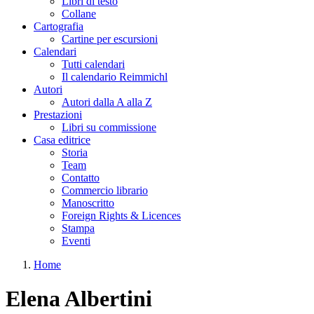
Libri di testo
Collane
Cartografia
Cartine per escursioni
Calendari
Tutti calendari
Il calendario Reimmichl
Autori
Autori dalla A alla Z
Prestazioni
Libri su commissione
Casa editrice
Storia
Team
Contatto
Commercio librario
Manoscritto
Foreign Rights & Licences
Stampa
Eventi
Home
Tu sei qui
Elena Albertini