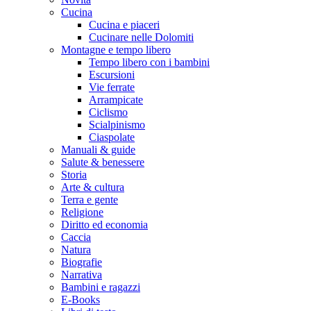
Cucina
Cucina e piaceri
Cucinare nelle Dolomiti
Montagne e tempo libero
Tempo libero con i bambini
Escursioni
Vie ferrate
Arrampicate
Ciclismo
Scialpinismo
Ciaspolate
Manuali & guide
Salute & benessere
Storia
Arte & cultura
Terra e gente
Religione
Diritto ed economia
Caccia
Natura
Biografie
Narrativa
Bambini e ragazzi
E-Books