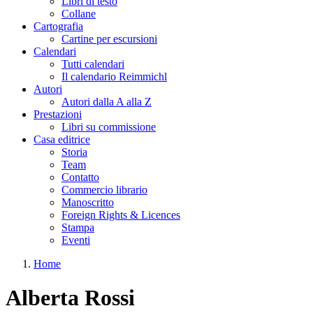
Libri di testo
Collane
Cartografia
Cartine per escursioni
Calendari
Tutti calendari
Il calendario Reimmichl
Autori
Autori dalla A alla Z
Prestazioni
Libri su commissione
Casa editrice
Storia
Team
Contatto
Commercio librario
Manoscritto
Foreign Rights & Licences
Stampa
Eventi
Home
Tu sei qui
Alberta Rossi