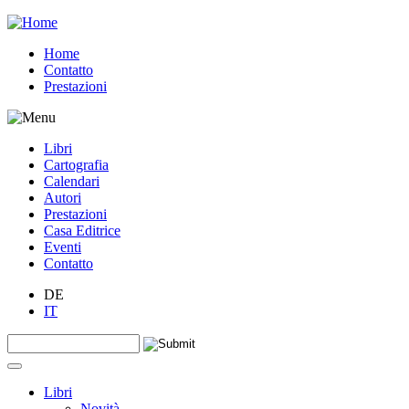
Jump to navigation
Home
Contatto
Prestazioni
Libri
Cartografia
Calendari
Autori
Prestazioni
Casa Editrice
Eventi
Contatto
DE
IT
Search this site
Form di ricerca
Libri
Novità