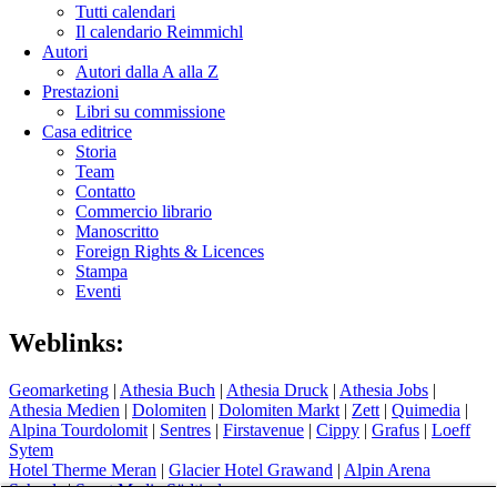
Tutti calendari
Il calendario Reimmichl
Autori
Autori dalla A alla Z
Prestazioni
Libri su commissione
Casa editrice
Storia
Team
Contatto
Commercio librario
Manoscritto
Foreign Rights & Licences
Stampa
Eventi
Weblinks:
Geomarketing
|
Athesia Buch
|
Athesia Druck
|
Athesia Jobs
|
Athesia Medien
|
Dolomiten
|
Dolomiten Markt
|
Zett
|
Quimedia
|
Alpina Tourdolomit
|
Sentres
|
Firstavenue
|
Cippy
|
Grafus
|
Loeff
Sytem
Hotel Therme Meran
|
Glacier Hotel Grawand
|
Alpin Arena
Schnals
|
Sport Media Südtirol