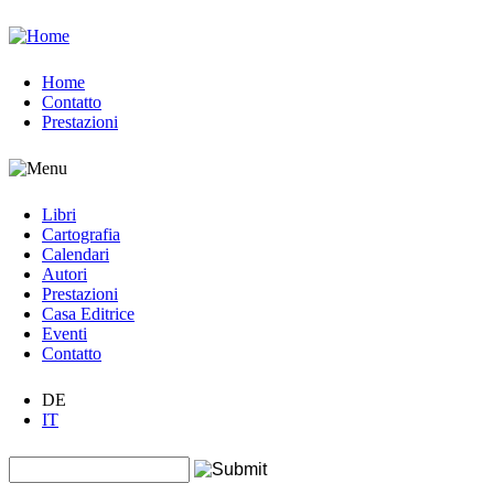
Jump to navigation
Home
Contatto
Prestazioni
Libri
Cartografia
Calendari
Autori
Prestazioni
Casa Editrice
Eventi
Contatto
DE
IT
Search this site
Form di ricerca