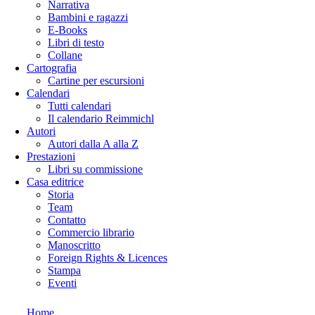
Narrativa
Bambini e ragazzi
E-Books
Libri di testo
Collane
Cartografia
Cartine per escursioni
Calendari
Tutti calendari
Il calendario Reimmichl
Autori
Autori dalla A alla Z
Prestazioni
Libri su commissione
Casa editrice
Storia
Team
Contatto
Commercio librario
Manoscritto
Foreign Rights & Licences
Stampa
Eventi
Home