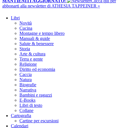
MANTIENITI AGGIORNATO:
​Clicca qui per
abbonarti alla newsletter di ATHESIA TAPPEINER »
Libri
Novità
Cucina
Montagne e tempo libero
Manuali & guide
Salute & benessere
Storia
Arte & cultura
Terra e gente
Religione
Diritto ed economia
Caccia
Natura
Biografie
Narrativa
Bambini e ragazzi
E-Books
Libri di testo
Collane
Cartografia
Cartine per escursioni
Calendari