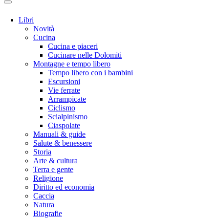
Libri
Novità
Cucina
Cucina e piaceri
Cucinare nelle Dolomiti
Montagne e tempo libero
Tempo libero con i bambini
Escursioni
Vie ferrate
Arrampicate
Ciclismo
Scialpinismo
Ciaspolate
Manuali & guide
Salute & benessere
Storia
Arte & cultura
Terra e gente
Religione
Diritto ed economia
Caccia
Natura
Biografie