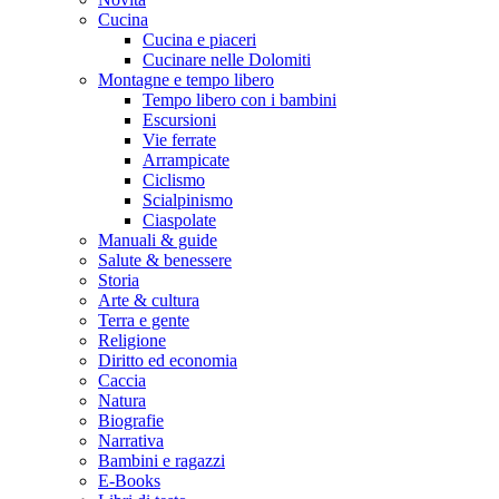
Cucina
Cucina e piaceri
Cucinare nelle Dolomiti
Montagne e tempo libero
Tempo libero con i bambini
Escursioni
Vie ferrate
Arrampicate
Ciclismo
Scialpinismo
Ciaspolate
Manuali & guide
Salute & benessere
Storia
Arte & cultura
Terra e gente
Religione
Diritto ed economia
Caccia
Natura
Biografie
Narrativa
Bambini e ragazzi
E-Books