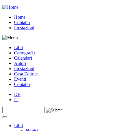
Jump to navigation
Home
Contatto
Prestazioni
Libri
Cartografia
Calendari
Autori
Prestazioni
Casa Editrice
Eventi
Contatto
DE
IT
Search this site
Form di ricerca
Libri
Novità