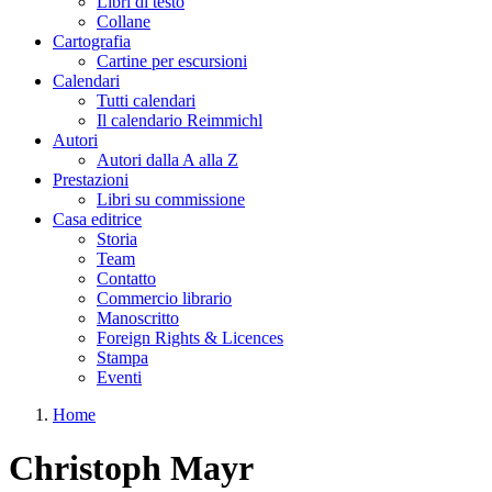
Libri di testo
Collane
Cartografia
Cartine per escursioni
Calendari
Tutti calendari
Il calendario Reimmichl
Autori
Autori dalla A alla Z
Prestazioni
Libri su commissione
Casa editrice
Storia
Team
Contatto
Commercio librario
Manoscritto
Foreign Rights & Licences
Stampa
Eventi
Home
Tu sei qui
Christoph Mayr