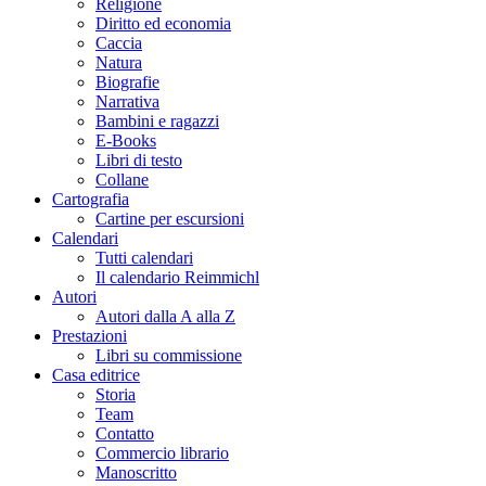
Religione
Diritto ed economia
Caccia
Natura
Biografie
Narrativa
Bambini e ragazzi
E-Books
Libri di testo
Collane
Cartografia
Cartine per escursioni
Calendari
Tutti calendari
Il calendario Reimmichl
Autori
Autori dalla A alla Z
Prestazioni
Libri su commissione
Casa editrice
Storia
Team
Contatto
Commercio librario
Manoscritto