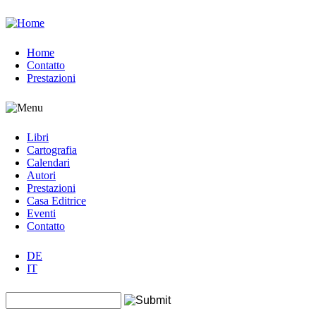
Jump to navigation
Home
Contatto
Prestazioni
Libri
Cartografia
Calendari
Autori
Prestazioni
Casa Editrice
Eventi
Contatto
DE
IT
Search this site
Form di ricerca