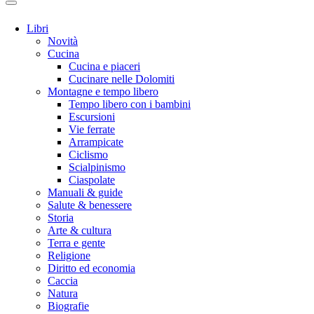
Libri
Novità
Cucina
Cucina e piaceri
Cucinare nelle Dolomiti
Montagne e tempo libero
Tempo libero con i bambini
Escursioni
Vie ferrate
Arrampicate
Ciclismo
Scialpinismo
Ciaspolate
Manuali & guide
Salute & benessere
Storia
Arte & cultura
Terra e gente
Religione
Diritto ed economia
Caccia
Natura
Biografie