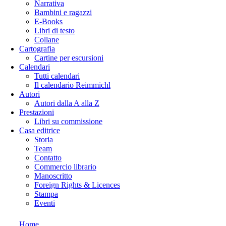
Narrativa
Bambini e ragazzi
E-Books
Libri di testo
Collane
Cartografia
Cartine per escursioni
Calendari
Tutti calendari
Il calendario Reimmichl
Autori
Autori dalla A alla Z
Prestazioni
Libri su commissione
Casa editrice
Storia
Team
Contatto
Commercio librario
Manoscritto
Foreign Rights & Licences
Stampa
Eventi
Home