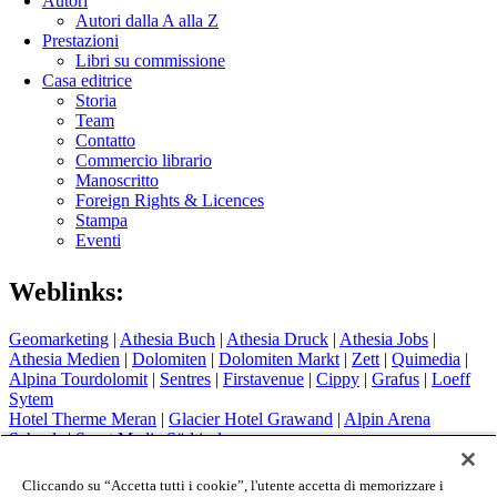
Autori
Autori dalla A alla Z
Prestazioni
Libri su commissione
Casa editrice
Storia
Team
Contatto
Commercio librario
Manoscritto
Foreign Rights & Licences
Stampa
Eventi
Weblinks:
Geomarketing
|
Athesia Buch
|
Athesia Druck
|
Athesia Jobs
|
Athesia Medien
|
Dolomiten
|
Dolomiten Markt
|
Zett
|
Quimedia
|
Alpina Tourdolomit
|
Sentres
|
Firstavenue
|
Cippy
|
Grafus
|
Loeff
Sytem
Hotel Therme Meran
|
Glacier Hotel Grawand
|
Alpin Arena
Schnals
|
Sport Media Südtirol
Colophon
Cliccando su “Accetta tutti i cookie”, l'utente accetta di memorizzare i