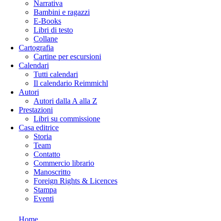
Narrativa
Bambini e ragazzi
E-Books
Libri di testo
Collane
Cartografia
Cartine per escursioni
Calendari
Tutti calendari
Il calendario Reimmichl
Autori
Autori dalla A alla Z
Prestazioni
Libri su commissione
Casa editrice
Storia
Team
Contatto
Commercio librario
Manoscritto
Foreign Rights & Licences
Stampa
Eventi
Home