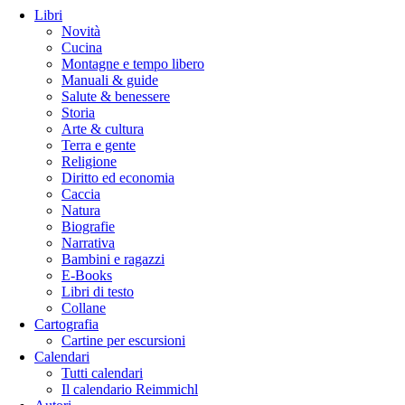
Libri
Novità
Cucina
Montagne e tempo libero
Manuali & guide
Salute & benessere
Storia
Arte & cultura
Terra e gente
Religione
Diritto ed economia
Caccia
Natura
Biografie
Narrativa
Bambini e ragazzi
E-Books
Libri di testo
Collane
Cartografia
Cartine per escursioni
Calendari
Tutti calendari
Il calendario Reimmichl