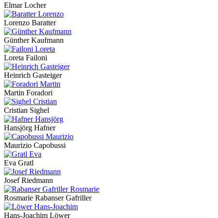
Elmar Locher
Lorenzo Baratter
Günther Kaufmann
Loreta Failoni
Heinrich Gasteiger
Martin Foradori
Cristian Sighel
Hansjörg Hafner
Maurizio Capobussi
Eva Gratl
Josef Riedmann
Rosmarie Rabanser Gafriller
Hans-Joachim Löwer