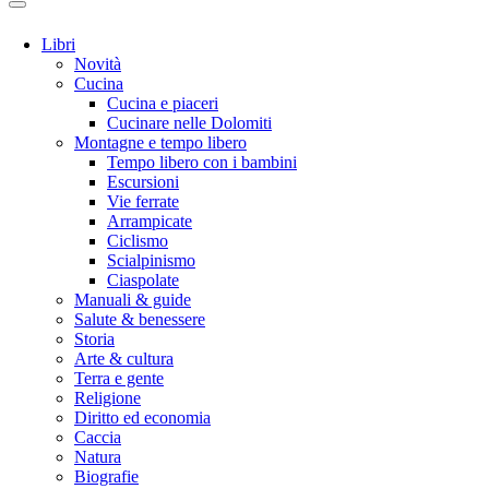
Libri
Novità
Cucina
Cucina e piaceri
Cucinare nelle Dolomiti
Montagne e tempo libero
Tempo libero con i bambini
Escursioni
Vie ferrate
Arrampicate
Ciclismo
Scialpinismo
Ciaspolate
Manuali & guide
Salute & benessere
Storia
Arte & cultura
Terra e gente
Religione
Diritto ed economia
Caccia
Natura
Biografie