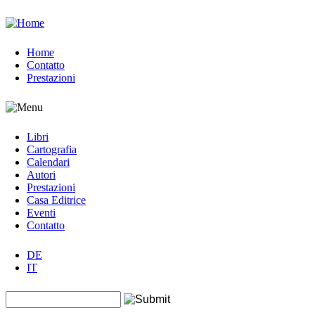
Jump to navigation
Home
Contatto
Prestazioni
Libri
Cartografia
Calendari
Autori
Prestazioni
Casa Editrice
Eventi
Contatto
DE
IT
Search this site
Form di ricerca