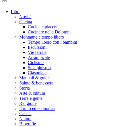
Libri
Novità
Cucina
Cucina e piaceri
Cucinare nelle Dolomiti
Montagne e tempo libero
Tempo libero con i bambini
Escursioni
Vie ferrate
Arrampicate
Ciclismo
Scialpinismo
Ciaspolate
Manuali & guide
Salute & benessere
Storia
Arte & cultura
Terra e gente
Religione
Diritto ed economia
Caccia
Natura
Biografie