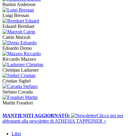
Burton Anderson
Luigi Bressan
Eduard Bernhart
Catrin Marzoli
Edoardo Demo
Riccardo Mazzeo
Christjan Ladurner
Cristian Sighel
Stefano Cavada
Martin Foradori
MANTIENITI AGGIORNATO:
​Clicca qui per
abbonarti alla newsletter di ATHESIA TAPPEINER »
Libri