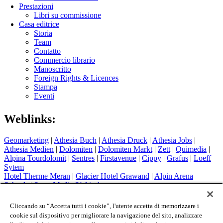
Prestazioni
Libri su commissione
Casa editrice
Storia
Team
Contatto
Commercio librario
Manoscritto
Foreign Rights & Licences
Stampa
Eventi
Weblinks:
Geomarketing
|
Athesia Buch
|
Athesia Druck
|
Athesia Jobs
|
Athesia Medien
|
Dolomiten
|
Dolomiten Markt
|
Zett
|
Quimedia
|
Alpina Tourdolomit
|
Sentres
|
Firstavenue
|
Cippy
|
Grafus
|
Loeff
Sytem
Hotel Therme Meran
|
Glacier Hotel Grawand
|
Alpin Arena
Schnals
|
Sport Media Südtirol
Colophon
Cliccando su “Accetta tutti i cookie”, l'utente accetta di memorizzare i
Privacy Policy
cookie sul dispositivo per migliorare la navigazione del sito, analizzare