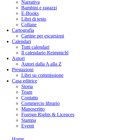
Narrativa
Bambini e ragazzi
E-Books
Libri di testo
Collane
Cartografia
Cartine per escursioni
Calendari
Tutti calendari
Il calendario Reimmichl
Autori
Autori dalla A alla Z
Prestazioni
Libri su commissione
Casa editrice
Storia
Team
Contatto
Commercio librario
Manoscritto
Foreign Rights & Licences
Stampa
Eventi
Home