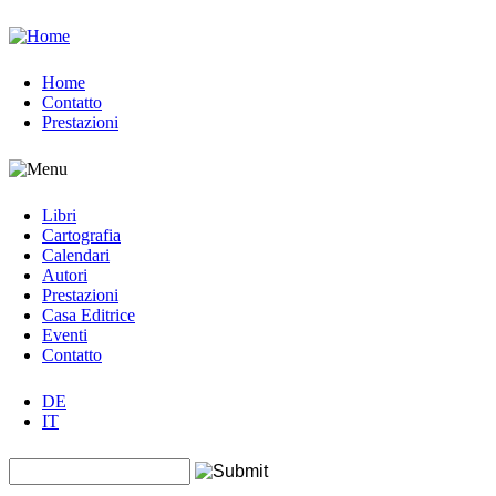
Jump to navigation
Home
Contatto
Prestazioni
Libri
Cartografia
Calendari
Autori
Prestazioni
Casa Editrice
Eventi
Contatto
DE
IT
Search this site
Form di ricerca