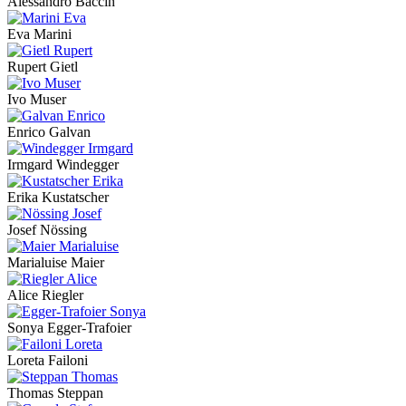
Alessandro Baccin
Eva Marini
Rupert Gietl
Ivo Muser
Enrico Galvan
Irmgard Windegger
Erika Kustatscher
Josef Nössing
Marialuise Maier
Alice Riegler
Sonya Egger-Trafoier
Loreta Failoni
Thomas Steppan