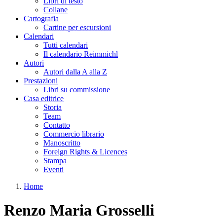
Libri di testo
Collane
Cartografia
Cartine per escursioni
Calendari
Tutti calendari
Il calendario Reimmichl
Autori
Autori dalla A alla Z
Prestazioni
Libri su commissione
Casa editrice
Storia
Team
Contatto
Commercio librario
Manoscritto
Foreign Rights & Licences
Stampa
Eventi
Home
Tu sei qui
Renzo Maria Grosselli