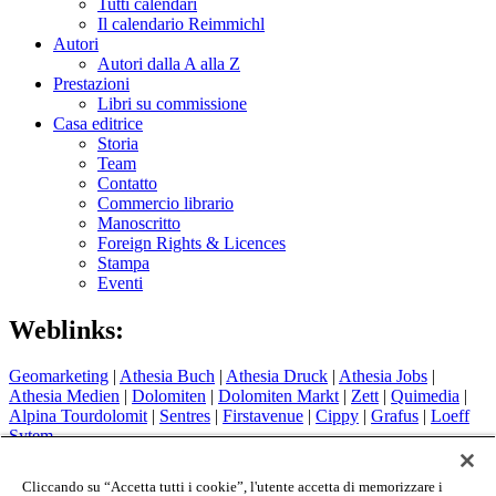
Tutti calendari
Il calendario Reimmichl
Autori
Autori dalla A alla Z
Prestazioni
Libri su commissione
Casa editrice
Storia
Team
Contatto
Commercio librario
Manoscritto
Foreign Rights & Licences
Stampa
Eventi
Weblinks:
Geomarketing
|
Athesia Buch
|
Athesia Druck
|
Athesia Jobs
|
Athesia Medien
|
Dolomiten
|
Dolomiten Markt
|
Zett
|
Quimedia
|
Alpina Tourdolomit
|
Sentres
|
Firstavenue
|
Cippy
|
Grafus
|
Loeff
Sytem
Hotel Therme Meran
|
Glacier Hotel Grawand
|
Alpin Arena
Schnals
|
Sport Media Südtirol
Cliccando su “Accetta tutti i cookie”, l'utente accetta di memorizzare i