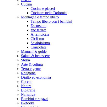
Cucina
Cucina e piaceri
Cucinare nelle Dolomiti
Montagne e tempo libero
Tempo libero con i bambini
Escursioni
Vie ferrate
Arrampicate
Ciclismo
Scialpinismo
Ciaspolate
Manuali & guide
Salute & benessere
Storia
Arte & cultura
Terra e gente
Religione
Diritto ed economia
Caccia
Natura
Biografie
Narrativa
Bambini e ragazzi
E-Books