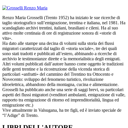
Renzo Maria Grosselli (Trento 1952) ha iniziato le sue ricerche di
taglio storiografico sull’emigrazione, trentina e italiana, nel 1981. Ha
scandagliato archivi trentini, italiani, brasiliani e cileni. Ha al suo
attivo molte centinaia di ore di registrazione sonora di «storie di
vita».
Ha dato alle stampe una decina di volumi sulla storia dei flussi
migratori caratterizzati dal taglio di «storia sociale», tre dei quali
sono stati tradotti e pubblicati all’estero, abbinando a ricerche di
archivio le testimonianze dirette e la memorialistica degli emigrati.
Altri volumi pubblicati dall’autore hanno come oggetto le tradizioni
delle genti trentine e la ricostruzione della vicenda storica di
particolari «anfratti» del cammino del Trentino tra Ottocento e
Novecento: sviluppo del fenomeno turistico, rivoluzione
idroelettrica, abbandono della montagna, cucina e alimentazione.
Grosselli ha pubblicato anche una serie di saggi brevi, su particolari
aspetti dei flussi migratori (venditori ambulanti, emigrazione di valle,
rapporto tra emigrazione di ritorno ed imprenditorialità, lingua ed
emigrazione etc.)
Vive attualmente in Valsugana, ha tre figli, ed è inviato speciale de
“l’Adige” di Trento.
LIBRI DELL'AUTORE