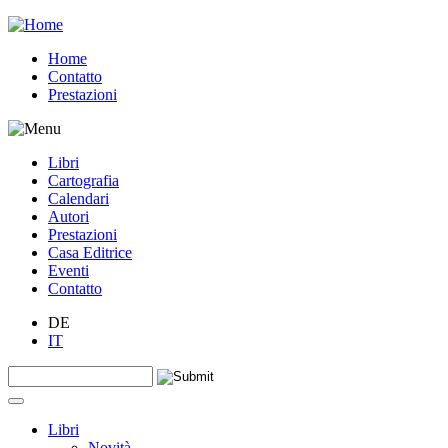
Jump to navigation
Home
Contatto
Prestazioni
Libri
Cartografia
Calendari
Autori
Prestazioni
Casa Editrice
Eventi
Contatto
DE
IT
Search this site
Form di ricerca
Libri
Novità