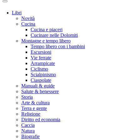
Libri
Novità
Cucina
Cucina e piaceri
Cucinare nelle Dolomiti
Montagne e tempo libero
Tempo libero con i bambini
Escursioni
Vie ferrate
Arrampicate
Ciclismo
Scialpinismo
Ciaspolate
Manuali & guide
Salute & benessere
Storia
Arte & cultura
Terra e gente
Religione
Diritto ed economia
Caccia
Natura
Biografie