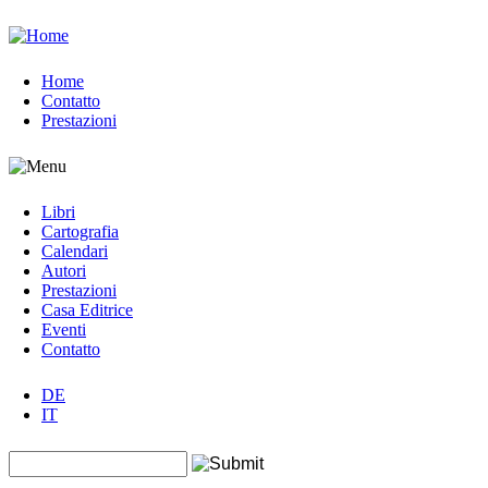
Jump to navigation
Home
Contatto
Prestazioni
Libri
Cartografia
Calendari
Autori
Prestazioni
Casa Editrice
Eventi
Contatto
DE
IT
Search this site
Form di ricerca