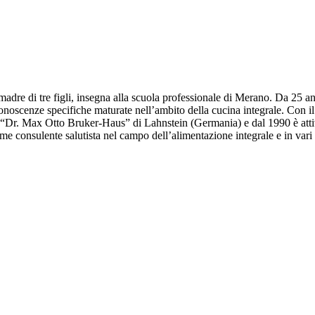
re di tre figli, insegna alla scuola professionale di Merano. Da 25 anni
onoscenze specifiche maturate nell’ambito della cucina integrale. Con i
l “Dr. Max Otto Bruker-Haus” di Lahnstein (Germania) e dal 1990 è att
ome consulente salutista nel campo dell’alimentazione integrale e in vari 