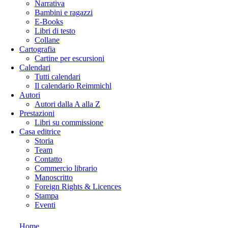
Narrativa
Bambini e ragazzi
E-Books
Libri di testo
Collane
Cartografia
Cartine per escursioni
Calendari
Tutti calendari
Il calendario Reimmichl
Autori
Autori dalla A alla Z
Prestazioni
Libri su commissione
Casa editrice
Storia
Team
Contatto
Commercio librario
Manoscritto
Foreign Rights & Licences
Stampa
Eventi
Home