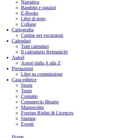
Narrativa
Bambini e ragazzi
E-Books
Libri di testo
Collane
Cartografia
Cartine per escursioni
Calendari
Tutti calendari
Il calendario Reimmichl
Autori
Autori dalla A alla Z
Prestazioni
Libri su commissione
Casa editrice
Storia
Team
Contatto
Commercio librario
Manoscritto
Foreign Rights & Licences
Stampa
Eventi
Home