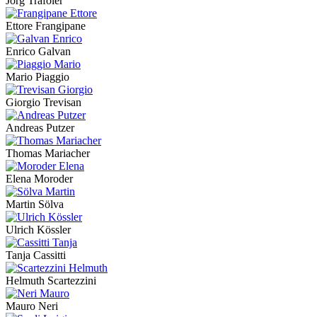
Jörg Trafoier
Ettore Frangipane
Enrico Galvan
Mario Piaggio
Giorgio Trevisan
Andreas Putzer
Thomas Mariacher
Elena Moroder
Martin Sölva
Ulrich Kössler
Tanja Cassitti
Helmuth Scartezzini
Mauro Neri