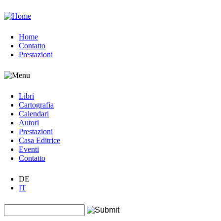
Jump to navigation
Home
Contatto
Prestazioni
Libri
Cartografia
Calendari
Autori
Prestazioni
Casa Editrice
Eventi
Contatto
DE
IT
Search this site
Form di ricerca