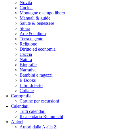
Novità
Cucina
Montagne e tempo libero
Manuali & guide
Salute & benessere
Storia
Arte & cultura
Terra e gente
Religione
Diritto ed economia
Caccia
Natura
Biografie
Narrativa
Bambini e ragazzi
E-Books
Libri di testo
Collane
Cartografia
Cartine per escursioni
Calendari
Tutti calendari
Il calendario Reimmichl
Autori
Autori dalla A alla Z