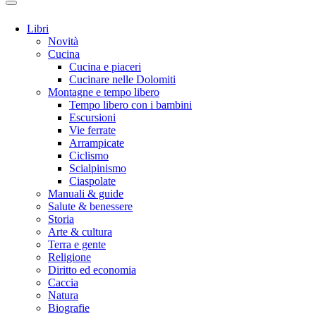
Libri
Novità
Cucina
Cucina e piaceri
Cucinare nelle Dolomiti
Montagne e tempo libero
Tempo libero con i bambini
Escursioni
Vie ferrate
Arrampicate
Ciclismo
Scialpinismo
Ciaspolate
Manuali & guide
Salute & benessere
Storia
Arte & cultura
Terra e gente
Religione
Diritto ed economia
Caccia
Natura
Biografie