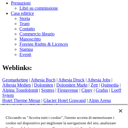
Prestazioni
Libri su commissione
Casa editrice
Storia
Team
Contatto
Commercio librario
Manoscritto
Foreign Rights & Licences
Stampa
Eventi
Weblinks:
Geomarketing
|
Athesia Buch
|
Athesia Druck
|
Athesia Jobs
|
Athesia Medien
|
Dolomiten
|
Dolomiten Markt
|
Zett
|
Quimedia
|
Alpina Tourdolomit
|
Sentres
|
Firstavenue
|
Cippy
|
Grafus
|
Loeff
Sytem
Hotel Therme Meran
|
Glacier Hotel Grawand
|
Alpin Arena
Schnals
|
Sport Media Südtirol
Colophon
Cliccando su “Accetta tutti i cookie”, l'utente accetta di memorizzare i
Privacy Policy
cookie sul dispositivo per migliorare la navigazione del sito, analizzare
Cookie Policy