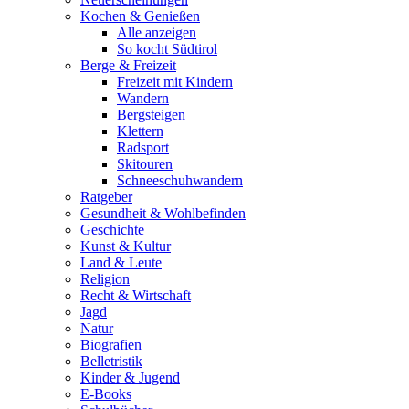
Kochen & Genießen
Alle anzeigen
So kocht Südtirol
Berge & Freizeit
Freizeit mit Kindern
Wandern
Bergsteigen
Klettern
Radsport
Skitouren
Schneeschuhwandern
Ratgeber
Gesundheit & Wohlbefinden
Geschichte
Kunst & Kultur
Land & Leute
Religion
Recht & Wirtschaft
Jagd
Natur
Biografien
Belletristik
Kinder & Jugend
E-Books