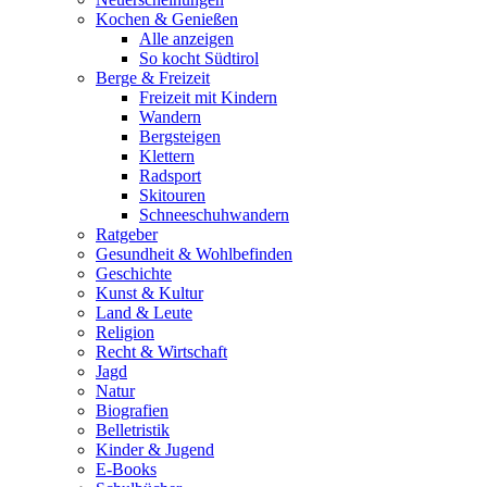
Kochen & Genießen
Alle anzeigen
So kocht Südtirol
Berge & Freizeit
Freizeit mit Kindern
Wandern
Bergsteigen
Klettern
Radsport
Skitouren
Schneeschuhwandern
Ratgeber
Gesundheit & Wohlbefinden
Geschichte
Kunst & Kultur
Land & Leute
Religion
Recht & Wirtschaft
Jagd
Natur
Biografien
Belletristik
Kinder & Jugend
E-Books