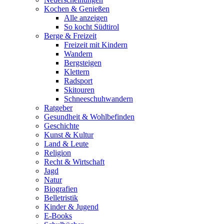
Kochen & Genießen
Alle anzeigen
So kocht Südtirol
Berge & Freizeit
Freizeit mit Kindern
Wandern
Bergsteigen
Klettern
Radsport
Skitouren
Schneeschuhwandern
Ratgeber
Gesundheit & Wohlbefinden
Geschichte
Kunst & Kultur
Land & Leute
Religion
Recht & Wirtschaft
Jagd
Natur
Biografien
Belletristik
Kinder & Jugend
E-Books