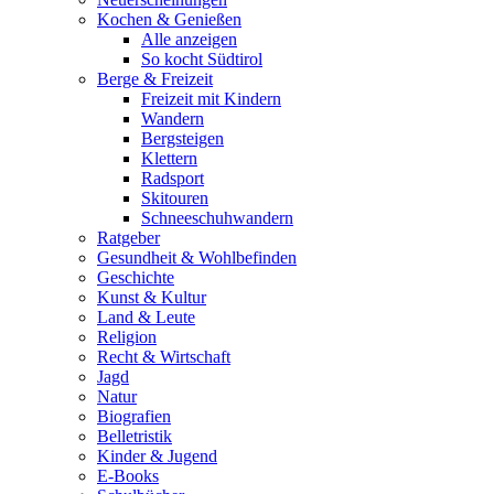
Kochen & Genießen
Alle anzeigen
So kocht Südtirol
Berge & Freizeit
Freizeit mit Kindern
Wandern
Bergsteigen
Klettern
Radsport
Skitouren
Schneeschuhwandern
Ratgeber
Gesundheit & Wohlbefinden
Geschichte
Kunst & Kultur
Land & Leute
Religion
Recht & Wirtschaft
Jagd
Natur
Biografien
Belletristik
Kinder & Jugend
E-Books