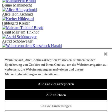
Bruno Mahlknecht
Alice Hönigschmid
Hildegard Kreiter
Birgit Mair am Tinkhof
Astrid Schönweger
Harald Wolter-von dem Knesebeck
Simon Tscholl
Wenn Sie auf „Alle Cookies akzeptieren“ klicken, stimmen Sie der
Speicherung von Cookies auf Ihrem Gerät zu, um die Websitenavigation zu
Anton Höck
verbessern, die Websitenutzung zu analysieren und unsere
Marketingbemühungen zu unterstützen.
Fiorenzo Degasperi
Alle Cookies akzeptieren
Gudrun Schmid
Alle ablehnen
Nathalie Trafoier
Marion Prossliner
Cookie-Einstellungen