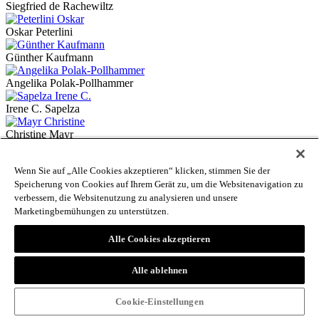
Siegfried de Rachewiltz
Oskar Peterlini
Günther Kaufmann
Angelika Polak-Pollhammer
Irene C. Sapelza
Christine Mayr
Siglinde Clementi
Wenn Sie auf „Alle Cookies akzeptieren“ klicken, stimmen Sie der
Speicherung von Cookies auf Ihrem Gerät zu, um die Websitenavigation zu
Elena Taddei
verbessern, die Websitenutzung zu analysieren und unsere
Isabel Weis
Marketingbemühungen zu unterstützen.
Josef Hilpold
Alle Cookies akzeptieren
Mark Mersiowsky
Alle ablehnen
Martin Schweiggl
Cookie-Einstellungen
Inga Hosp