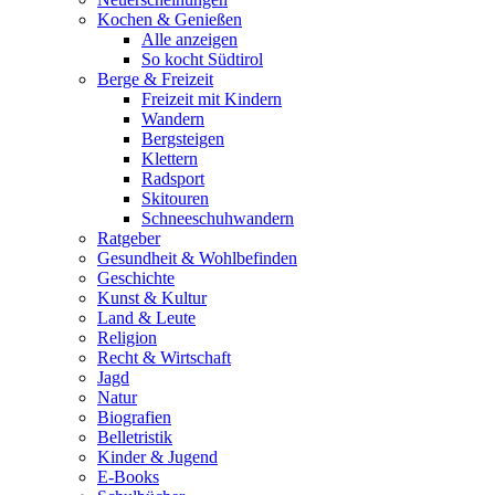
Kochen & Genießen
Alle anzeigen
So kocht Südtirol
Berge & Freizeit
Freizeit mit Kindern
Wandern
Bergsteigen
Klettern
Radsport
Skitouren
Schneeschuhwandern
Ratgeber
Gesundheit & Wohlbefinden
Geschichte
Kunst & Kultur
Land & Leute
Religion
Recht & Wirtschaft
Jagd
Natur
Biografien
Belletristik
Kinder & Jugend
E-Books