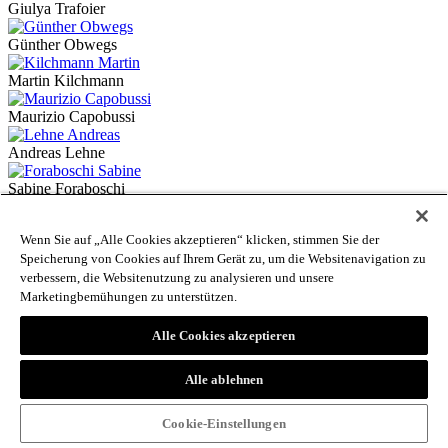
Giulya Trafoier
Günther Obwegs
Martin Kilchmann
Maurizio Capobussi
Andreas Lehne
Sabine Foraboschi
Gudrun Ladurner
Wenn Sie auf „Alle Cookies akzeptieren“ klicken, stimmen Sie der
Speicherung von Cookies auf Ihrem Gerät zu, um die Websitenavigation zu
Pietro Puntil
verbessern, die Websitenutzung zu analysieren und unsere
Leo Brugger
Marketingbemühungen zu unterstützen.
Simone Santer
Alle Cookies akzeptieren
Harald Wolter-von dem Knesebeck
Alle ablehnen
Ulrike Raffl
Cookie-Einstellungen
Rolando Cembran