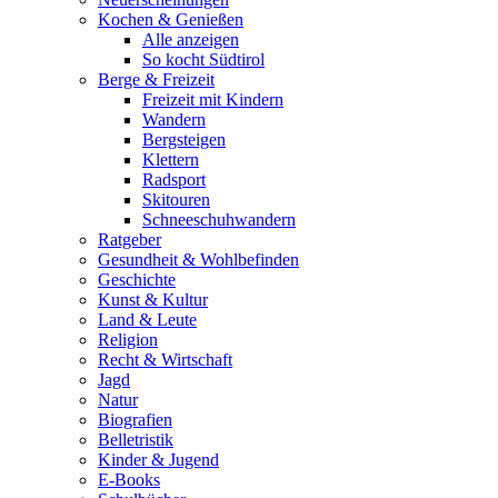
Kochen & Genießen
Alle anzeigen
So kocht Südtirol
Berge & Freizeit
Freizeit mit Kindern
Wandern
Bergsteigen
Klettern
Radsport
Skitouren
Schneeschuhwandern
Ratgeber
Gesundheit & Wohlbefinden
Geschichte
Kunst & Kultur
Land & Leute
Religion
Recht & Wirtschaft
Jagd
Natur
Biografien
Belletristik
Kinder & Jugend
E-Books