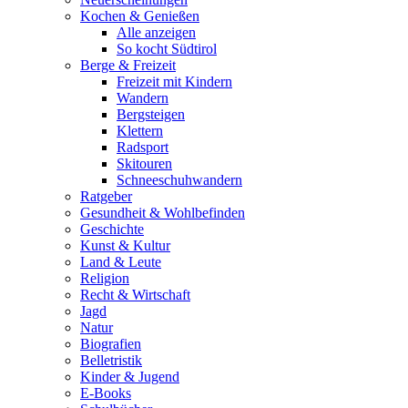
Kochen & Genießen
Alle anzeigen
So kocht Südtirol
Berge & Freizeit
Freizeit mit Kindern
Wandern
Bergsteigen
Klettern
Radsport
Skitouren
Schneeschuhwandern
Ratgeber
Gesundheit & Wohlbefinden
Geschichte
Kunst & Kultur
Land & Leute
Religion
Recht & Wirtschaft
Jagd
Natur
Biografien
Belletristik
Kinder & Jugend
E-Books