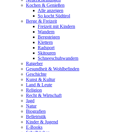
Kochen & Genießen
Alle anzeigen
So kocht Südtirol
Berge & Freizeit
Freizeit mit Kindern
Wandern
Bergsteigen
Klettern
Radsport
Skitouren
Schneeschuhwandern
Ratgeber
Gesundheit & Wohlbefinden
Geschichte
Kunst & Kultur
Land & Leute
Religion
Recht & Wirtschaft
Jagd
Natur
Biografien
Belletristik
Kinder & Jugend
E-Books