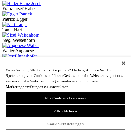
Franz Josef Haller
Patrick Egger
Tanja Nart
Siegi Weisenhorn
Walter Angonese
Josef Innerhofer
Wenn Sie auf „Alle Cookies akzeptieren“ klicken, stimmen Sie der
Toni Fiung
Speicherung von Cookies auf Ihrem Gerät zu, um die Websitenavigation zu
verbessern, die Websitenutzung zu analysieren und unsere
Alessandro Baccin
Marketingbemühungen zu unterstützen.
Waltraud Kofler Engl
Alle Cookies akzeptieren
Mauro Tumler
Alle ablehnen
Alice Riegler
Cookie-Einstellungen
Dominik Windisch