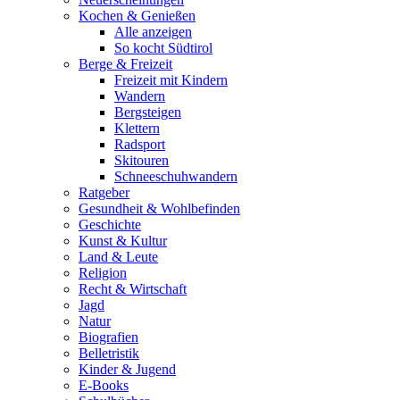
Kochen & Genießen
Alle anzeigen
So kocht Südtirol
Berge & Freizeit
Freizeit mit Kindern
Wandern
Bergsteigen
Klettern
Radsport
Skitouren
Schneeschuhwandern
Ratgeber
Gesundheit & Wohlbefinden
Geschichte
Kunst & Kultur
Land & Leute
Religion
Recht & Wirtschaft
Jagd
Natur
Biografien
Belletristik
Kinder & Jugend
E-Books