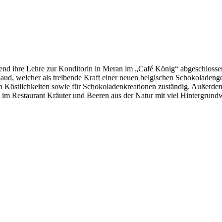
end ihre Lehre zur Konditorin in Meran im „Café König“ abgeschlossen
baud, welcher als treibende Kraft einer neuen belgischen Schokoladenge
ßen Köstlichkeiten sowie für Schokoladenkreationen zuständig. Außerdem
m Restaurant Kräuter und Beeren aus der Natur mit viel Hintergrundwi