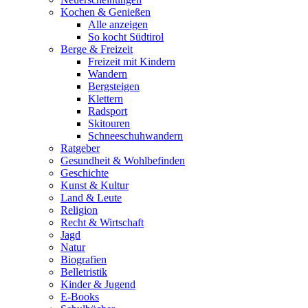
Kochen & Genießen
Alle anzeigen
So kocht Südtirol
Berge & Freizeit
Freizeit mit Kindern
Wandern
Bergsteigen
Klettern
Radsport
Skitouren
Schneeschuhwandern
Ratgeber
Gesundheit & Wohlbefinden
Geschichte
Kunst & Kultur
Land & Leute
Religion
Recht & Wirtschaft
Jagd
Natur
Biografien
Belletristik
Kinder & Jugend
E-Books