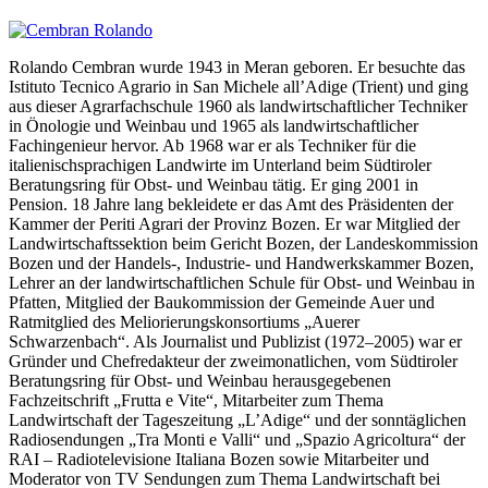
Rolando Cembran wurde 1943 in Meran geboren. Er besuchte das
Istituto Tecnico Agrario in San Michele all’Adige (Trient) und ging
aus dieser Agrarfachschule 1960 als landwirtschaftlicher Techniker
in Önologie und Weinbau und 1965 als landwirtschaftlicher
Fachingenieur hervor. Ab 1968 war er als Techniker für die
italienischsprachigen Landwirte im Unterland beim Südtiroler
Beratungsring für Obst- und Weinbau tätig. Er ging 2001 in
Pension. 18 Jahre lang bekleidete er das Amt des Präsidenten der
Kammer der Periti Agrari der Provinz Bozen. Er war Mitglied der
Landwirtschaftssektion beim Gericht Bozen, der Landeskommission
Bozen und der Handels-, Industrie- und Handwerkskammer Bozen,
Lehrer an der landwirtschaftlichen Schule für Obst- und Weinbau in
Pfatten, Mitglied der Baukommission der Gemeinde Auer und
Ratmitglied des Meliorierungskonsortiums „Auerer
Schwarzenbach“. Als Journalist und Publizist (1972–2005) war er
Gründer und Chefredakteur der zweimonatlichen, vom Südtiroler
Beratungsring für Obst- und Weinbau herausgegebenen
Fachzeitschrift „Frutta e Vite“, Mitarbeiter zum Thema
Landwirtschaft der Tageszeitung „L’Adige“ und der sonntäglichen
Radiosendungen „Tra Monti e Valli“ und „Spazio Agricoltura“ der
RAI – Radiotelevisione Italiana Bozen sowie Mitarbeiter und
Moderator von TV Sendungen zum Thema Landwirtschaft bei