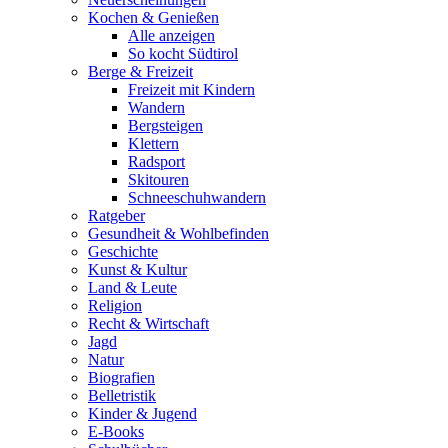
Kochen & Genießen
Alle anzeigen
So kocht Südtirol
Berge & Freizeit
Freizeit mit Kindern
Wandern
Bergsteigen
Klettern
Radsport
Skitouren
Schneeschuhwandern
Ratgeber
Gesundheit & Wohlbefinden
Geschichte
Kunst & Kultur
Land & Leute
Religion
Recht & Wirtschaft
Jagd
Natur
Biografien
Belletristik
Kinder & Jugend
E-Books